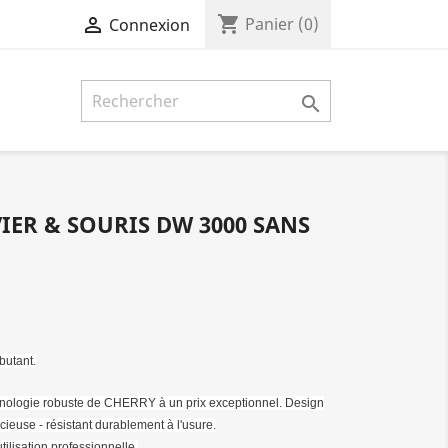
shopping_cart

Panier
(0)
Connexion

IER & SOURIS DW 3000 SANS
butant.
ologie robuste de CHERRY à un prix exceptionnel. Design
cieuse - résistant durablement à l'usure.
tilisation professionnelle.