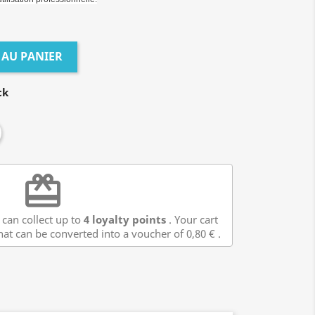
 AU PANIER
ck
redeem
 can collect up to
4
loyalty points
. Your cart
hat can be converted into a voucher of
0,80 €
.