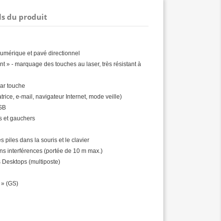
ls du produit
 numérique et pavé directionnel
t » - marquage des touches au laser, très résistant à
par touche
trice, e-mail, navigateur Internet, mode veille)
USB
rs et gauchers
s piles dans la souris et le clavier
ans interférences (portée de 10 m max.)
rs Desktops (multiposte)
 » (GS)